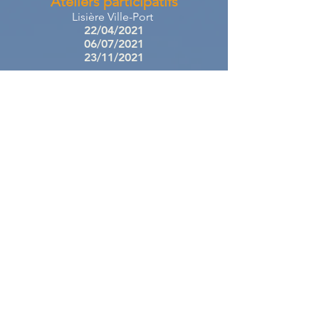
Ateliers participatifs
Lisière Ville-Port
22/04/2021
06/07/2021
23/11/2021
Ouverture de la digue du large
29/06/2021
29/09/2021
01/12/2021
Perspectives pour le secteur de
l'Estaque
08/07/2021
06/10/2021
15/12/2021
Réunions d'information
Projet stratégique du GPMM post-
Covid
19/05/2021
B.A BA de l'activité portuaire et
logistique